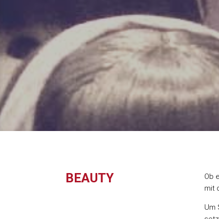
BEAUTY
Ob e
mit
Um S
setz