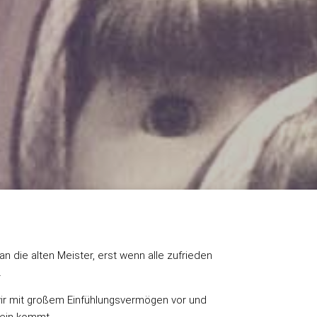
an die alten Meister,
erst wenn alle zufrieden
.
ir mit großem Einfühlungsvermögen vor und
hein kommt.